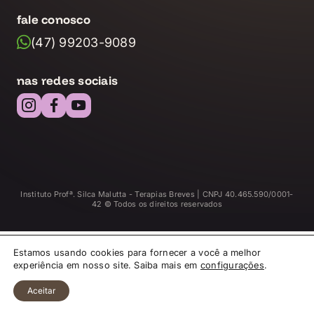
fale conosco
(47) 99203-9089
nas redes sociais
Instituto Profª. Silca Malutta - Terapias Breves | CNPJ 40.465.590/0001-
42 © Todos os direitos reservados
Estamos usando cookies para fornecer a você a melhor
experiência em nosso site. Saiba mais em
configurações
.
Aceitar