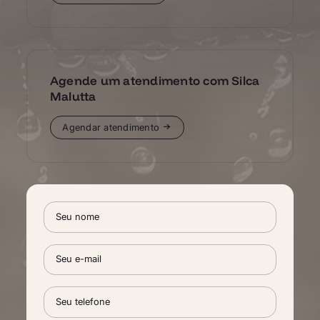
Agende um atendimento com Silca
Malutta
Agendar atendimento