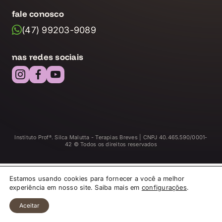
fale conosco
(47) 99203-9089
nas redes sociais
Instituto Profª. Silca Malutta - Terapias Breves | CNPJ 40.465.590/0001-
42 © Todos os direitos reservados
Estamos usando cookies para fornecer a você a melhor
experiência em nosso site. Saiba mais em
configurações
.
Aceitar