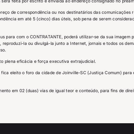
s será feita por escrito e enviada ao endereço consignado no preâ
ereço de correspondência ou nos destinatários das comunicações r
ndência em até 5 (cinco) dias úteis, sob pena de serem considera
us para com o CONTRATANTE, poderá utilizar-se da sua imagem pa
 reproduzi-la ou divulgá-la junto a Internet, jornais e todos os d
so.
o plena eficácia e força executiva extrajudicial.
, fica eleito o foro da cidade de Joinville-SC (Justiça Comum) para 
ento em 02 (duas) vias de igual teor e conteúdo, para fins de dire