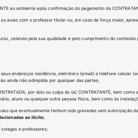
RATANTE ao ambiente após confirmação do pagamento da CONTRATA
 as aulas com o professor titular ou, em caso de força maior, ap
rso, zelando pela sua qualidade e pelo cumprimento do conteúdo 
us endereços residência, eletrônico (email) e telefone celular (w
ão ainda não adimplida por qualquer das partes;
 CONTRATADA, por dolo ou culpa do (a) CONTRATANTE, bem como aq
rio, aluno ou qualquer outra pessoa física, bem como às instalaç
zar aulas que eventualmente tenham sido gravadas sem autorizaçã
acionadas ao ilícito;
 colegas e professores;